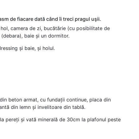
m de fiacare dată când îi treci pragul uşii.
hol, camera de zi, bucătărie (cu posibilitate de
 (debara), baie și un dormitor.
ssing și baie, și holul.
i din beton armat, cu fundații continue, placa din
ntă din lemn și invelitoare din tablă.
la pereți și vată minerală de 30cm la plafonul peste