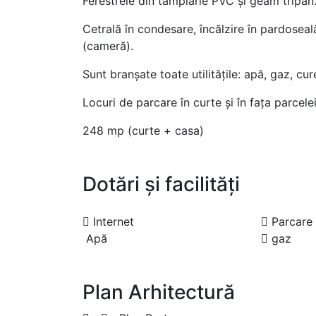
Ferestrele din tâmplărie PVC și geam tripan
Cetrală în condesare, încălzire în pardoseal
(cameră).
Sunt branșate toate utilitățile: apă, gaz, cure
Locuri de parcare în curte și în fața parcelei
248 mp (curte + casa)
Dotări și facilități
Internet
Parcare
Apă
gaz
Plan Arhitectură