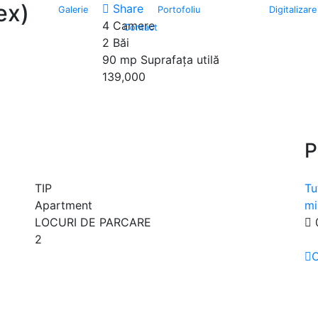
ex)
Share
Galerie
Portofoliu
Digitalizare
4
Camere
Contact
2
Băi
90 mp
Suprafața utilă
139,000
P
TIP
Tu
Apartment
mi
LOCURI DE PARCARE
2
C