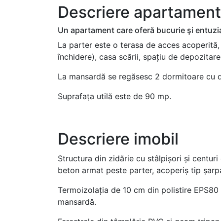
Descriere apartament
Un apartament care oferă bucurie şi entuzias
La parter este o terasa de acces acoperită, 
închidere), casa scării, spațiu de depozitare
La mansardă se regăsesc 2 dormitoare cu dre
Suprafața utilă este de 90 mp.
Descriere imobil
Structura din zidărie cu stâlpișori și centur
beton armat peste parter, acoperiș tip șarpa
Termoizolația de 10 cm din polistire EPS80 
mansardă.